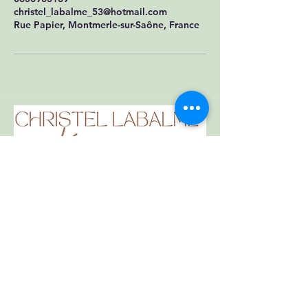
christel_labalme_53@hotmail.com
Rue Papier, Montmerle-sur-Saône, France
Votre changement commence par un
simple appel ou sms.
12 rue papier 01090
Montmerle sur Saône
christel_labalme_53@hotmail.com