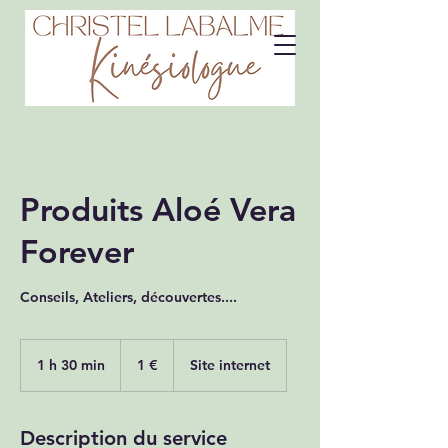
Produits Aloé Vera
Forever
Conseils, Ateliers, découvertes....
1
euro
1 h 30 min
1
1 €
Site internet
3
0
m
Description du service
i