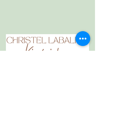
Votre changement commence par un
simple appel ou sms.
12 rue papier 01090
Montmerle sur Saône
christel_labalme_53@hotmail.com
0650983189