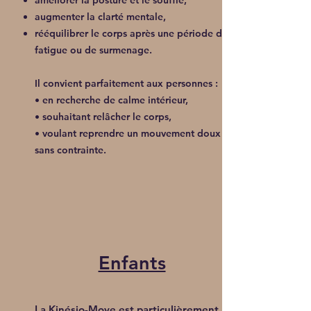
améliorer la posture et le souffle,
augmenter la clarté mentale,
rééquilibrer le corps après une période de
fatigue ou de surmenage.
Il convient parfaitement aux personnes :
• en recherche de calme intérieur,
• souhaitant relâcher le corps,
• voulant reprendre un mouvement doux
sans contrainte.
Enfants
La Kinésio-Move est particulièrement