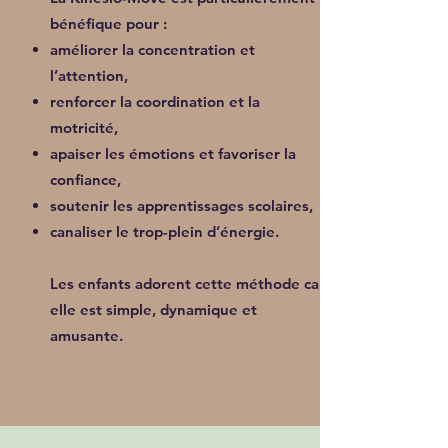
bénéfique pour :
améliorer la concentration et
l’attention,
renforcer la coordination et la
motricité,
apaiser les émotions et favoriser la
confiance,
soutenir les apprentissages scolaires,
canaliser le trop-plein d’énergie.
Les enfants adorent cette méthode car
elle est simple, dynamique et
amusante.