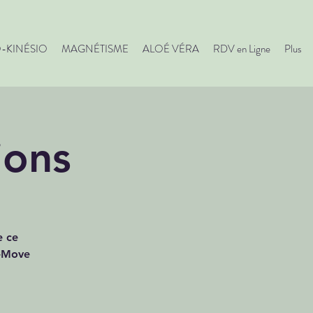
O-KINÉSIO
MAGNÉTISME
ALOÉ VÉRA
RDV en Ligne
Plus
ions
e ce
o-Move