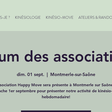
S-JE ?
KINÉSIOLOGIE
KINÉSIO-MOVE
ATELIERS & RAND
um des associat
dim. 01 sept.
  |  
Montmerle-sur-Saône
ssociation Happy Move sera présente à Montmerle sur Saôn
che 1er septembre pour présenter notre activité de kinési
hebdomadaire!