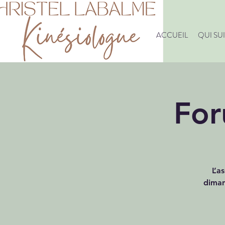
ACCUEIL
QUI SUI
For
L’a
diman