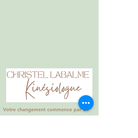
Votre changement commence par un
simple appel ou sms.
12 rue papier 01090